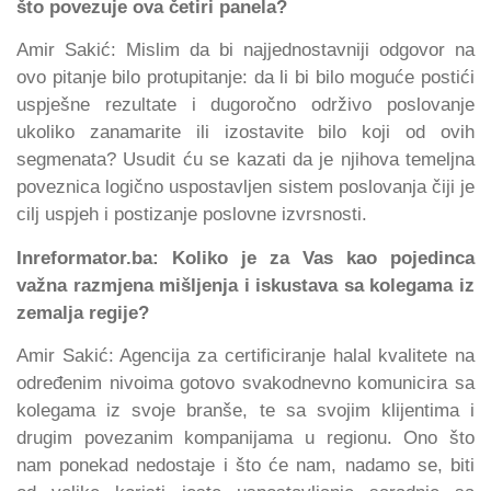
što povezuje ova četiri panela?
Amir Sakić: Mislim da bi najjednostavniji odgovor na
ovo pitanje bilo protupitanje: da li bi bilo moguće postići
uspješne rezultate i dugoročno održivo poslovanje
ukoliko zanamarite ili izostavite bilo koji od ovih
segmenata? Usudit ću se kazati da je njihova temeljna
poveznica logično uspostavljen sistem poslovanja čiji je
cilj uspjeh i postizanje poslovne izvrsnosti.
Inreformator.ba: Koliko je za Vas kao pojedinca
važna razmjena mišljenja i iskustava sa kolegama iz
zemalja regije?
Amir Sakić: Agencija za certificiranje halal kvalitete na
određenim nivoima gotovo svakodnevno komunicira sa
kolegama iz svoje branše, te sa svojim klijentima i
drugim povezanim kompanijama u regionu. Ono što
nam ponekad nedostaje i što će nam, nadamo se, biti