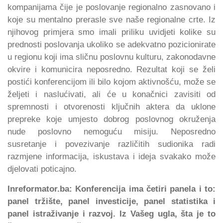
kompanijama čije je poslovanje regionalno zasnovano i
koje su mentalno prerasle sve naše regionalne crte. Iz
njihovog primjera smo imali priliku uvidjeti kolike su
prednosti poslovanja ukoliko se adekvatno pozicionirate
u regionu koji ima sličnu poslovnu kulturu, zakonodavne
okvire i komunicira neposredno. Rezultat koji se želi
postići konferencijom ili bilo kojom aktivnošću, može se
željeti i naslućivati, ali će u konačnici zavisiti od
spremnosti i otvorenosti ključnih aktera da uklone
prepreke koje umjesto dobrog poslovnog okruženja
nude poslovno nemoguću misiju. Neposredno
susretanje i povezivanje različitih sudionika radi
razmjene informacija, iskustava i ideja svakako može
djelovati poticajno.
Inreformator.ba: Konferencija ima četiri panela i to:
panel tržište, panel investicije, panel statistika i
panel istraživanje i razvoj. Iz Vašeg ugla, šta je to