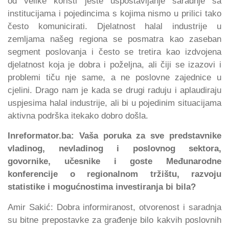
od velike koristi jeste uspostavljanje saradnje sa
institucijama i pojedincima s kojima nismo u prilici tako
često komunicirati. Djelatnost halal industrije u
zemljama našeg regiona se posmatra kao zaseban
segment poslovanja i često se tretira kao izdvojena
djelatnost koja je dobra i poželjna, ali čiji se izazovi i
problemi tiču nje same, a ne poslovne zajednice u
cjelini. Drago nam je kada se drugi raduju i aplaudiraju
uspjesima halal industrije, ali bi u pojedinim situacijama
aktivna podrška itekako dobro došla.
Inreformator.ba: Vaša poruka za sve predstavnike
vladinog, nevladinog i poslovnog sektora,
govornike, učesnike i goste Međunarodne
konferencije o regionalnom tržištu, razvoju
statistike i mogućnostima investiranja bi bila?
Amir Sakić: Dobra informiranost, otvorenost i saradnja
su bitne prepostavke za građenje bilo kakvih poslovnih