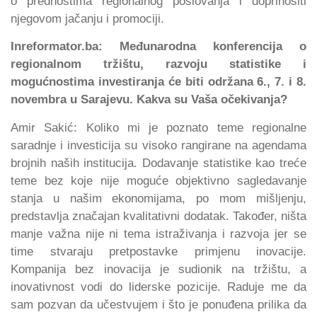
o prednostima regionalnog poslovanja i doprinositi
njegovom jačanju i promociji.
Inreformator.ba: Međunarodna konferencija o
regionalnom tržištu, razvoju statistike i
mogućnostima investiranja će biti održana 6., 7. i 8.
novembra u Sarajevu. Kakva su Vaša očekivanja?
Amir Sakić: Koliko mi je poznato teme regionalne
saradnje i investicija su visoko rangirane na agendama
brojnih naših institucija. Dodavanje statistike kao treće
teme bez koje nije moguće objektivno sagledavanje
stanja u našim ekonomijama, po mom mišljenju,
predstavlja značajan kvalitativni dodatak. Također, ništa
manje važna nije ni tema istraživanja i razvoja jer se
time stvaraju pretpostavke primjenu inovacije.
Kompanija bez inovacija je sudionik na tržištu, a
inovativnost vodi do liderske pozicije. Raduje me da
sam pozvan da učestvujem i što je ponuđena prilika da