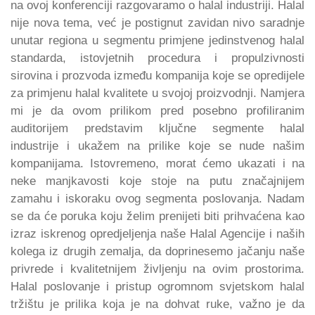
na ovoj konferenciji razgovaramo o halal industriji. Halal
nije nova tema, već je postignut zavidan nivo saradnje
unutar regiona u segmentu primjene jedinstvenog halal
standarda, istovjetnih procedura i propulzivnosti
sirovina i prozvoda između kompanija koje se opredijele
za primjenu halal kvalitete u svojoj proizvodnji. Namjera
mi je da ovom prilikom pred posebno profiliranim
auditorijem predstavim ključne segmente halal
industrije i ukažem na prilike koje se nude našim
kompanijama. Istovremeno, morat ćemo ukazati i na
neke manjkavosti koje stoje na putu značajnijem
zamahu i iskoraku ovog segmenta poslovanja. Nadam
se da će poruka koju želim prenijeti biti prihvaćena kao
izraz iskrenog opredjeljenja naše Halal Agencije i naših
kolega iz drugih zemalja, da doprinesemo jačanju naše
privrede i kvalitetnijem življenju na ovim prostorima.
Halal poslovanje i pristup ogromnom svjetskom halal
tržištu je prilika koja je na dohvat ruke, važno je da