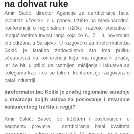
na dohvat ruke
Amir Sakić, direktor Agencije za certificiranje halal
kvalitete učesnik je u panelu tržište na Međunarodnoj
konferenciji o regionalnom tržištu, razvoju statistike i
mogućnostima investiranja koja će 6., 7. i 8. novembra
biti održana u Sarajevu. U razgovoru za Inreformator.ba
Sakić je istakao zadovoljstvo što ima priliku
učestvovati na konferenciji koja ima regionalni značaj
jer će biti u prilici da razmijeni mišljenja i iskustva sa
kolegama kao i da se tokom konferencije razgovara o
halal industriji.
Inreformator.ba: Koliki je značaj regionalne saradnje
u stvaranju boljih uslova za poslovanje i stvaranje
konkurentnog tržišta u regiji?
Amir Sakić: Baveći se tržištem i poslovanjem u
segmentu provjere i certificiranja halal kvaliteta
proizvoda i usluga u proteklih 11 godina, imali smo