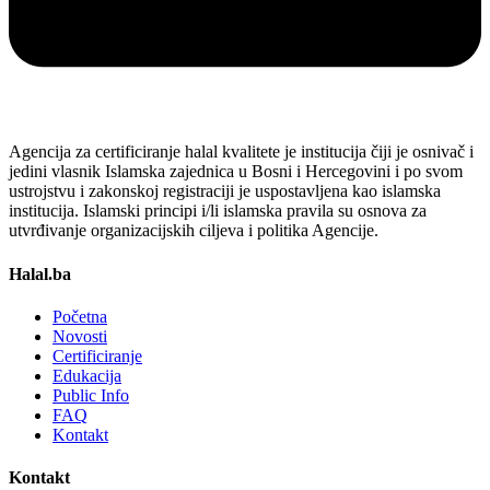
Agencija za certificiranje halal kvalitete je institucija čiji je osnivač i
jedini vlasnik Islamska zajednica u Bosni i Hercegovini i po svom
ustrojstvu i zakonskoj registraciji je uspostavljena kao islamska
institucija. Islamski principi i/li islamska pravila su osnova za
utvrđivanje organizacijskih ciljeva i politika Agencije.
Halal.ba
Početna
Novosti
Certificiranje
Edukacija
Public Info
FAQ
Kontakt
Kontakt