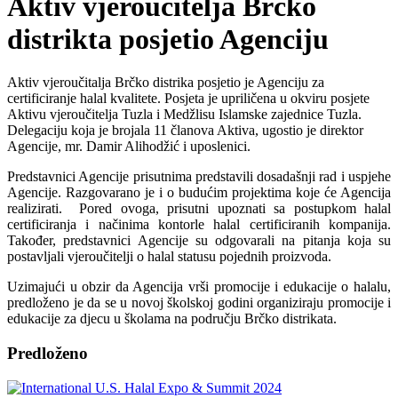
Aktiv vjeroučitelja Brčko
distrikta posjetio Agenciju
Aktiv vjeroučitalja Brčko distrika posjetio je Agenciju za
certificiranje halal kvalitete. Posjeta je upriličena u okviru posjete
Aktivu vjeroučitelja Tuzla i Medžlisu Islamske zajednice Tuzla.
Delegaciju koja je brojala 11 članova Aktiva, ugostio je direktor
Agencije, mr. Damir Alihodžić i uposlenici.
Predstavnici Agencije prisutnima predstavili dosadašnji rad i uspjehe
Agencije. Razgovarano je i o budućim projektima koje će Agencija
realizirati. Pored ovoga, prisutni upoznati sa postupkom halal
certificiranja i načinima kontorle halal certificiranih kompanija.
Također, predstavnici Agencije su odgovarali na pitanja koja su
postavljali vjeroučitelji o halal statusu pojednih proizvoda.
Uzimajući u obzir da Agencija vrši promocije i edukacije o halalu,
predloženo je da se u novoj školskoj godini organiziraju promocije i
edukacije za djecu u školama na području Brčko distrikata.
Predloženo