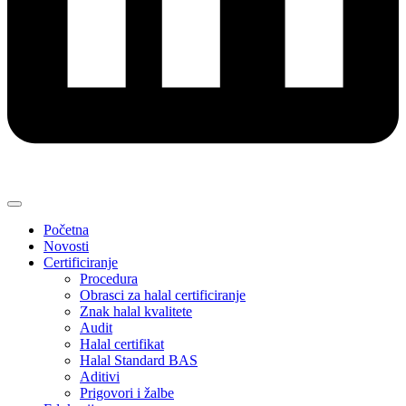
Početna
Novosti
Certificiranje
Procedura
Obrasci za halal certificiranje
Znak halal kvalitete
Audit
Halal certifikat
Halal Standard BAS
Aditivi
Prigovori i žalbe