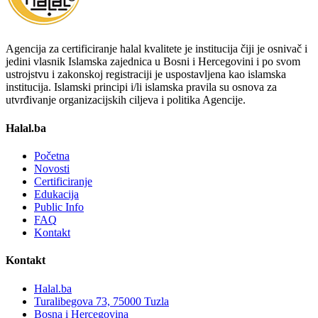
Agencija za certificiranje halal kvalitete je institucija čiji je osnivač i
jedini vlasnik Islamska zajednica u Bosni i Hercegovini i po svom
ustrojstvu i zakonskoj registraciji je uspostavljena kao islamska
institucija. Islamski principi i/li islamska pravila su osnova za
utvrđivanje organizacijskih ciljeva i politika Agencije.
Halal.ba
Početna
Novosti
Certificiranje
Edukacija
Public Info
FAQ
Kontakt
Kontakt
Halal.ba
Turalibegova 73, 75000 Tuzla
Bosna i Hercegovina