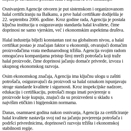
Osnivanjem Agencije otvoren je put sistemskom i organizovanom
halal certificiranju na Balkanu, a prve halal certifikate dodijelila je
22. septembra 2006. godine. Kroz godine rada, Agencija je postala
ključna institucija u osiguravanju standarda halal kvalitete, čime
doprinosi ne samo vjerskim, već i ekonomskim aspektima društva.
Halal industrija bilježi konstantan rast na globalnom nivou, a halal
certifikat postao je značajan faktor u ekonomiji, otvarajući domaćim
proizvođačima vrata međunarodnog tržišta. Agencija svojim radom
omogućava kompanijama pristup široj mreži potrošača koji traže
halal proizvode, čime doprinosi jačanju domaće privrede, izvoza i
ukupnog ekonomskog razvoja.
Osim ekonomskog značaja, Agencija ima ključnu ulogu u zaštiti
potrošača, osiguravajući da proizvodi sa halal oznakom ispunjavaju
stroge standarde kvalitete i sigurnosti. Kroz inspekcijske nadzore,
edukaciju i certifikaciju, potrošači mogu imati povjerenje u
proizvode koje kupuju, znajući da su proizvedeni u skladu s
najvišim etičkim i higijenskim normama.
Danas, osamnaest godina nakon osnivanja, Agencija za certificiranje
halal kvalitete nastavlja svoj rad na jačanju povjerenja potrošača i
podršci privrednicima, doprinoseći razvoju tržišta i ekonomskoj
stabilnosti regije.