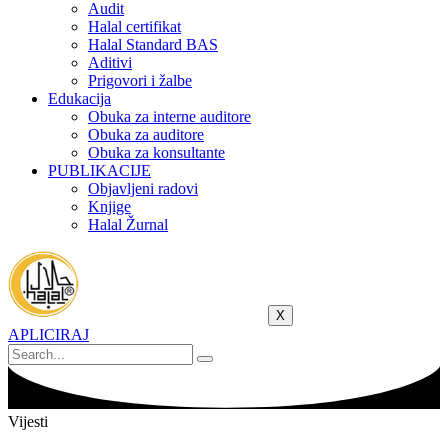
Audit
Halal certifikat
Halal Standard BAS
Aditivi
Prigovori i žalbe
Edukacija
Obuka za interne auditore
Obuka za auditore
Obuka za konsultante
PUBLIKACIJE
Objavljeni radovi
Knjige
Halal Žurnal
X
APLICIRAJ
Vijesti