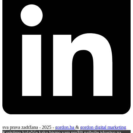
sva prava zadržana - 2025 -
gordon.ba
&
gordon digital marketing
Koristimo kolačiće kako bismo vam pružili najbolje iskustvo na