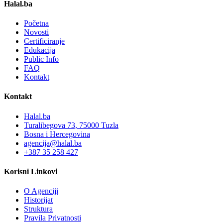
Halal.ba
Početna
Novosti
Certificiranje
Edukacija
Public Info
FAQ
Kontakt
Kontakt
Halal.ba
Turalibegova 73, 75000 Tuzla
Bosna i Hercegovina
agencija@halal.ba
+387 35 258 427
Korisni Linkovi
O Agenciji
Historijat
Struktura
Pravila Privatnosti