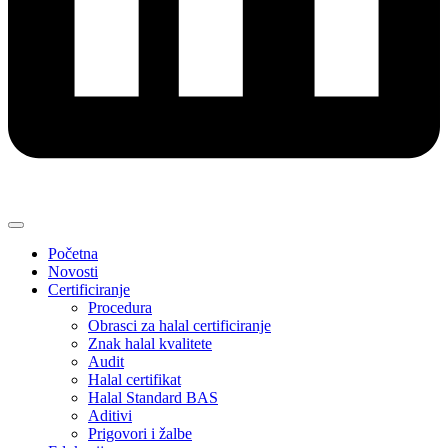
Početna
Novosti
Certificiranje
Procedura
Obrasci za halal certificiranje
Znak halal kvalitete
Audit
Halal certifikat
Halal Standard BAS
Aditivi
Prigovori i žalbe