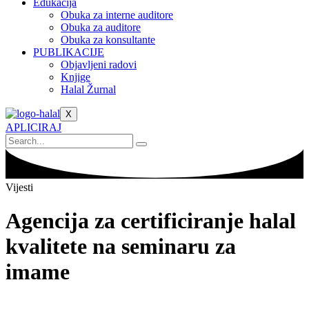
Edukacija
Obuka za interne auditore
Obuka za auditore
Obuka za konsultante
PUBLIKACIJE
Objavljeni radovi
Knjige
Halal Žurnal
X
APLICIRAJ
Vijesti
Agencija za certificiranje halal
kvalitete na seminaru za
imame