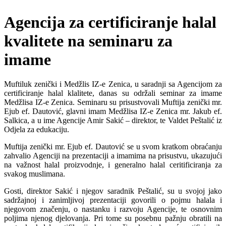
Agencija za certificiranje halal
kvalitete na seminaru za
imame
Muftiluk zenički i Medžlis IZ-e Zenica, u saradnji sa Agencijom za
certificiranje halal klalitete, danas su održali seminar za imame
Medžlisa IZ-e Zenica. Seminaru su prisustvovali Muftija zenički mr.
Ejub ef. Dautović, glavni imam Medžlisa IZ-e Zenica mr. Jakub ef.
Salkica, a u ime Agencije Amir Sakić – direktor, te Valdet Peštalić iz
Odjela za edukaciju.
Muftija zenički mr. Ejub ef. Dautović se u svom kratkom obraćanju
zahvalio Agenciji na prezentaciji a imamima na prisustvu, ukazujući
na važnost halal proizvodnje, i generalno halal ceritificiranja za
svakog muslimana.
Gosti, direktor Sakić i njegov saradnik Peštalić, su u svojoj jako
sadržajnoj i zanimljivoj prezentaciji govorili o pojmu halala i
njegovom značenju, o nastanku i razvoju Agencije, te osnovnim
poljima njenog djelovanja. Pri tome su posebnu pažnju obratili na